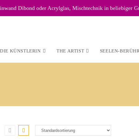
nwand Dibond oder Acrylglas, Mischtechnik in beliebiger G
DIE KÜNSTLERIN
THE ARTIST
SEELEN-BERÜH