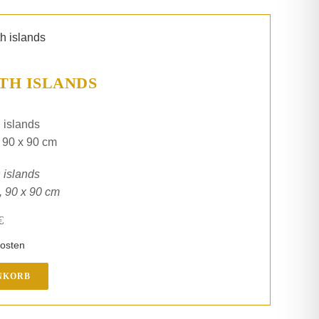
TH ISLANDS
 islands
, 90 x 90 cm
 islands
, 90 x 90 cm
€
osten
NKORB