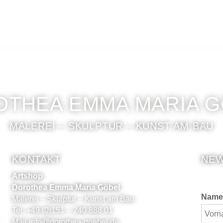
THEA EMMA MARIA 
MALEREI – SKULPTUR – KUNST AM BAU
KONTAKT
NEW
Artshop
Dorothea Emma Maria Göbel
Name
Malerei – Skulptur – Kunst am Bau
Tel. +49 (0)151 – 240 888 01
Mail
info@dorothea-goebel.de