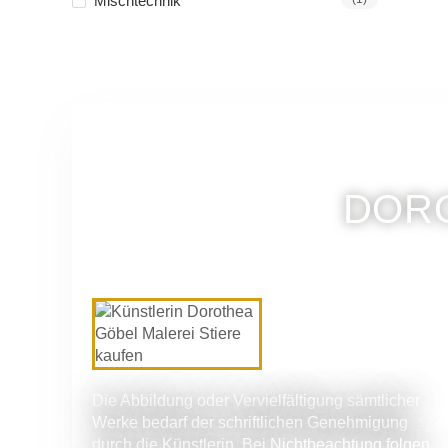
Mischtechnik
DORO
Die Abbildung oder Vervielfältigung sämtlicher
Werke bedarf der schriftlichen Genehmigung
durch die Künstlerin. Bei Nichtbeachtung folgen