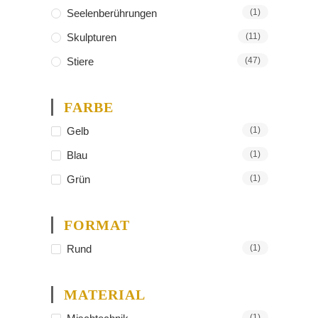
Seelenberührungen
(1)
Skulpturen
(11)
Stiere
(47)
FARBE
Gelb
(1)
Blau
(1)
Grün
(1)
FORMAT
Rund
(1)
MATERIAL
(1)