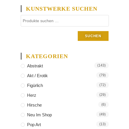
KUNSTWERKE SUCHEN
SUCHEN
KATEGORIEN
Abstrakt
(143)
Akt / Erotik
(79)
Figürlich
(72)
Herz
(29)
Hirsche
(6)
Neu Im Shop
(49)
Pop Art
(13)