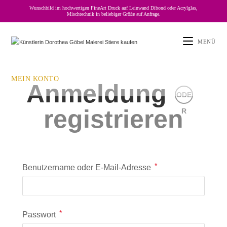
Wunschbild im hochwertigen FineArt Druck auf Leinwand Dibond oder Acrylglas,
Mischtechnik in beliebiger Größe auf Anfrage.
MENÜ
MEIN KONTO
Anmeldung
ODE
registrieren
R
*
Benutzername oder E-Mail-Adresse
*
Passwort