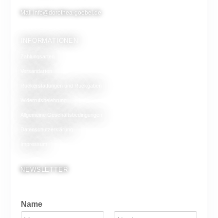
Mail
info@dorothea-goebel.de
INFORMATIONEN
Zahlungsarten
Versandarten
Rückerstattungen und Rückgaben
Widerrufsbelehrung
Allgemeine Geschäftsbedingungen
Datenschutzerklärung
Impressum
NEWSLETTER
Name