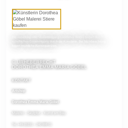
Die Abbildung oder Vervielfältigung sämtlicher Werke bedarf der
schriftlichen Genehmigung durch die Künstlerin. Bei Nichtbeachtung
folgen rechtliche Konsequenzen.
© URHEBERRECHT
DOROTHEA EMMA MARIA GÖBEL
KONTAKT
Artshop
Dorothea Emma Maria Göbel
Malerei – Skulptur – Kunst am Bau
Tel. +49 (0)151 – 240 888 01