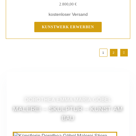
2.800,00
€
kostenloser Versand
KUNSTWERK ERWERBEN
1
2
DOROTHEA EMMA MARIA GÖBEL
MALEREI – SKULPTUR – KUNST AM
BAU