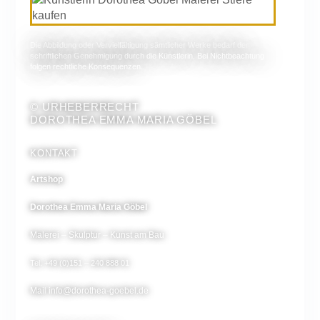
Die Abbildung oder Vervielfältigung sämtlicher Werke bedarf der
schriftlichen Genehmigung durch die Künstlerin. Bei Nichtbeachtung
folgen rechtliche Konsequenzen.
© URHEBERRECHT
DOROTHEA EMMA MARIA GÖBEL
KONTAKT
Artshop
Dorothea Emma Maria Göbel
Malerei – Skulptur – Kunst am Bau
Tel. +49 (0)151 – 240 888 01
Mail
info@dorothea-goebel.de