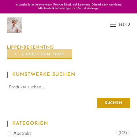
Wunschbild im hochwertigen FineArt Druck auf Leinwand Dibond oder Acrylglas,
Mischtechnik in beliebiger Größe auf Anfrage.
MENÜ
LIPPENBEKENNTNIS
ZURÜCK ZUM SHOP
KUNSTWERKE SUCHEN
SUCHEN
KATEGORIEN
Abstrakt
(143)