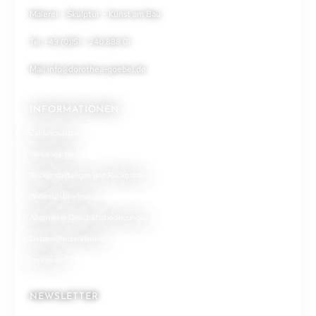
Malerei – Skulptur – Kunst am Bau
Tel. +49 (0)151 – 240 888 01
Mail
info@dorothea-goebel.de
INFORMATIONEN
Zahlungsarten
Versandarten
Rückerstattungen und Rückgaben
Widerrufsbelehrung
Allgemeine Geschäftsbedingungen
Datenschutzerklärung
Impressum
NEWSLETTER