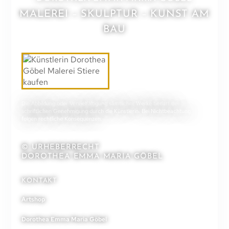
MALEREI – SKULPTUR – KUNST AM
BAU
Die Abbildung oder Vervielfältigung sämtlicher Werke bedarf der
schriftlichen Genehmigung durch die Künstlerin. Bei Nichtbeachtung
folgen rechtliche Konsequenzen.
© URHEBERRECHT
DOROTHEA EMMA MARIA GÖBEL
KONTAKT
Artshop
Dorothea Emma Maria Göbel