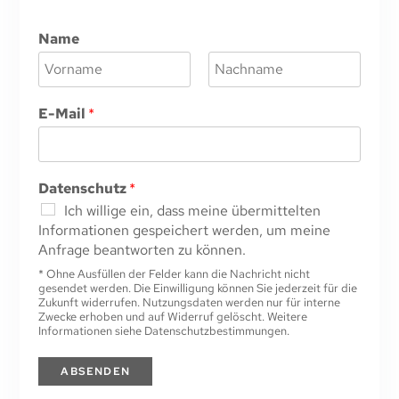
Name
V
N
o
a
E-Mail
*
r
c
n
h
a
n
m
a
e
m
Datenschutz
*
e
Ich willige ein, dass meine übermittelten
Informationen gespeichert werden, um meine
Anfrage beantworten zu können.
* Ohne Ausfüllen der Felder kann die Nachricht nicht
gesendet werden. Die Einwilligung können Sie jederzeit für die
Zukunft widerrufen. Nutzungsdaten werden nur für interne
Zwecke erhoben und auf Widerruf gelöscht. Weitere
Informationen siehe Datenschutzbestimmungen.
ABSENDEN