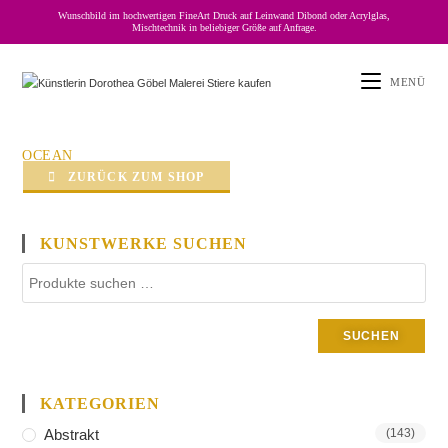
Wunschbild im hochwertigen FineArt Druck auf Leinwand Dibond oder Acrylglas,
Mischtechnik in beliebiger Größe auf Anfrage.
MENÜ
OCEAN
ZURÜCK ZUM SHOP
KUNSTWERKE SUCHEN
SUCHEN
KATEGORIEN
Abstrakt
(143)