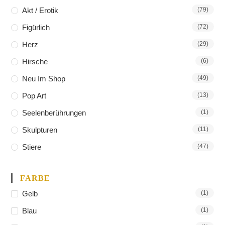
Akt / Erotik
(79)
Figürlich
(72)
Herz
(29)
Hirsche
(6)
Neu Im Shop
(49)
Pop Art
(13)
Seelenberührungen
(1)
Skulpturen
(11)
Stiere
(47)
FARBE
Gelb
(1)
Blau
(1)