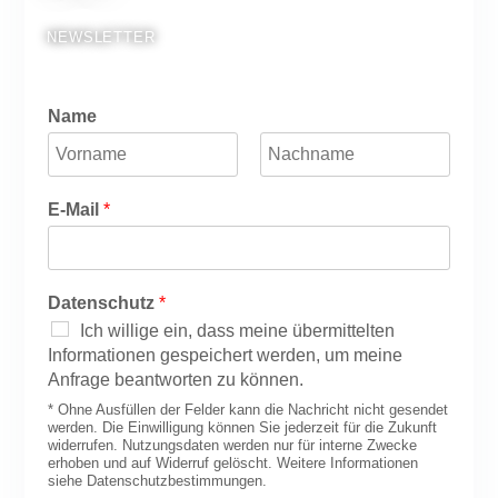
NEWSLETTER
Name
V
N
o
a
E-Mail
*
r
c
n
h
a
n
m
a
e
m
Datenschutz
*
e
Ich willige ein, dass meine übermittelten
Informationen gespeichert werden, um meine
Anfrage beantworten zu können.
* Ohne Ausfüllen der Felder kann die Nachricht nicht gesendet
werden. Die Einwilligung können Sie jederzeit für die Zukunft
widerrufen. Nutzungsdaten werden nur für interne Zwecke
erhoben und auf Widerruf gelöscht. Weitere Informationen
siehe Datenschutzbestimmungen.