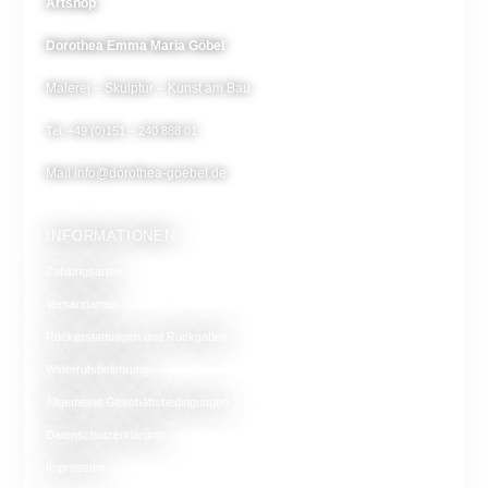
Artshop
Dorothea Emma Maria Göbel
Malerei – Skulptur – Kunst am Bau
Tel. +49 (0)151 – 240 888 01
Mail
info@dorothea-goebel.de
INFORMATIONEN
Zahlungsarten
Versandarten
Rückerstattungen und Rückgaben
Widerrufsbelehrung
Allgemeine Geschäftsbedingungen
Datenschutzerklärung
Impressum