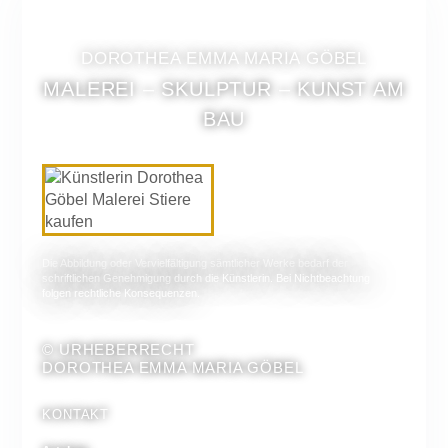
DOROTHEA EMMA MARIA GÖBEL
MALEREI – SKULPTUR – KUNST AM
BAU
Die Abbildung oder Vervielfältigung sämtlicher Werke bedarf der
schriftlichen Genehmigung durch die Künstlerin. Bei Nichtbeachtung
folgen rechtliche Konsequenzen.
© URHEBERRECHT
DOROTHEA EMMA MARIA GÖBEL
KONTAKT