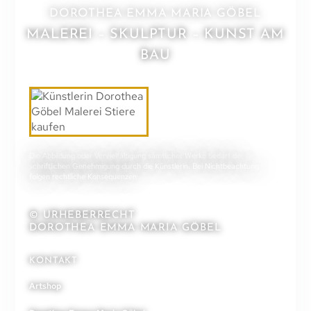
DOROTHEA EMMA MARIA GÖBEL
MALEREI – SKULPTUR – KUNST AM
BAU
Die Abbildung oder Vervielfältigung sämtlicher Werke bedarf der
schriftlichen Genehmigung durch die Künstlerin. Bei Nichtbeachtung
folgen rechtliche Konsequenzen.
© URHEBERRECHT
DOROTHEA EMMA MARIA GÖBEL
KONTAKT
Artshop