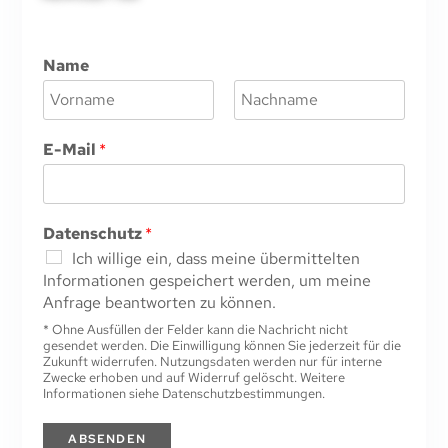
Name
V
N
o
a
E-Mail
*
r
c
n
h
a
n
m
a
e
m
Datenschutz
*
e
Ich willige ein, dass meine übermittelten
Informationen gespeichert werden, um meine
Anfrage beantworten zu können.
* Ohne Ausfüllen der Felder kann die Nachricht nicht
gesendet werden. Die Einwilligung können Sie jederzeit für die
Zukunft widerrufen. Nutzungsdaten werden nur für interne
Zwecke erhoben und auf Widerruf gelöscht. Weitere
Informationen siehe Datenschutzbestimmungen.
ABSENDEN