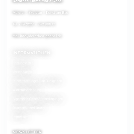
Dorothea Emma Maria Göbel
Malerei – Skulptur – Kunst am Bau
Tel. +49 (0)151 – 240 888 01
Mail
info@dorothea-goebel.de
INFORMATIONEN
Zahlungsarten
Versandarten
Rückerstattungen und Rückgaben
Widerrufsbelehrung
Allgemeine Geschäftsbedingungen
Datenschutzerklärung
Impressum
NEWSLETTER