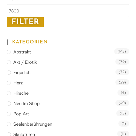
FILTER
KATEGORIEN
Abstrakt
(143)
Akt / Erotik
(79)
Figürlich
(72)
Herz
(29)
Hirsche
(6)
Neu Im Shop
(49)
Pop Art
(13)
Seelenberührungen
(1)
Skulpturen
(11)