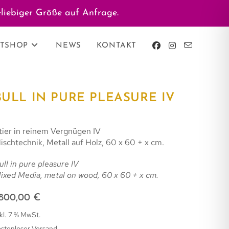
liebiger Größe auf Anfrage.
TSHOP
NEWS
KONTAKT
BULL IN PURE PLEASURE IV
tier in reinem Vergnügen IV
ischtechnik, Metall auf Holz, 60 x 60 + x cm.
ull in pure pleasure IV
ixed Media, metal on wood, 60 x 60 + x cm.
.800,00
€
kl. 7 % MwSt.
ostenloser Versand