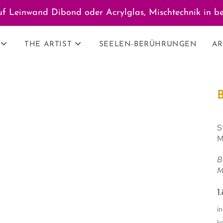
f Leinwand Dibond oder Acrylglas, Mischtechnik in be
THE ARTIST
SEELEN-BERÜHRUNGEN
AR
S
M
B
M
1
in
k