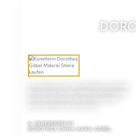
DORO
Die Abbildung oder Vervielfältigung sämtlicher
Werke bedarf der schriftlichen Genehmigung
durch die Künstlerin. Bei Nichtbeachtung
folgen rechtliche Konsequenzen.
© URHEBERRECHT
DOROTHEA EMMA MARIA GÖBEL