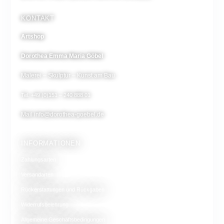
KONTAKT
Artshop
Dorothea Emma Maria Göbel
Malerei – Skulptur – Kunst am Bau
Tel. +49 (0)151 – 240 888 01
Mail
info@dorothea-goebel.de
INFORMATIONEN
Zahlungsarten
Versandarten
Rückerstattungen und Rückgaben
Widerrufsbelehrung
Allgemeine Geschäftsbedingungen