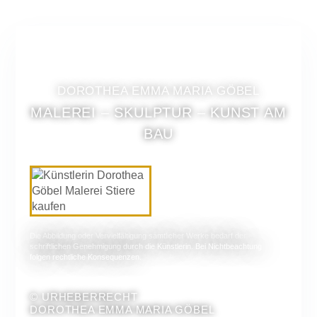
DOROTHEA EMMA MARIA GÖBEL
MALEREI – SKULPTUR – KUNST AM
BAU
Die Abbildung oder Vervielfältigung sämtlicher Werke bedarf der
schriftlichen Genehmigung durch die Künstlerin. Bei Nichtbeachtung
folgen rechtliche Konsequenzen.
© URHEBERRECHT
DOROTHEA EMMA MARIA GÖBEL