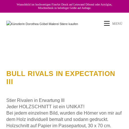
Wunschbild im hochwertigen FineArt Druck auf Leinwand Dibond oder Acrylglas,
Mischtechnik in beliebiger Größe auf Anfrage.
MENÜ
BULL RIVALS IN EXPECTATION
III
Stier Rivalen in Erwartung III
Jeder HOLZSCHNITT ist ein UNIKAT!
Bei jedem einzelnen Bild, wurden die Hörner von mir auf
dem Holz individuell bemalt und sodann gedruckt.
Holzschnitt auf Papier im Passepartout, 30 x 70 cm.