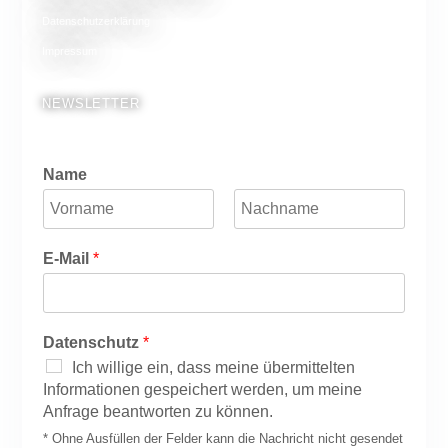
Datenschutzerklärung
Impressum
NEWSLETTER
Name
V
N
o
a
E-Mail
*
r
c
n
h
a
n
m
a
e
m
Datenschutz
*
e
Ich willige ein, dass meine übermittelten
Informationen gespeichert werden, um meine
Anfrage beantworten zu können.
* Ohne Ausfüllen der Felder kann die Nachricht nicht gesendet