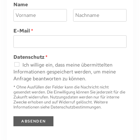
Name
V
N
o
a
E-Mail
*
r
c
n
h
a
n
m
a
e
m
Datenschutz
*
e
Ich willige ein, dass meine übermittelten
Informationen gespeichert werden, um meine
Anfrage beantworten zu können.
* Ohne Ausfüllen der Felder kann die Nachricht nicht
gesendet werden. Die Einwilligung können Sie jederzeit für die
Zukunft widerrufen. Nutzungsdaten werden nur für interne
Zwecke erhoben und auf Widerruf gelöscht. Weitere
Informationen siehe Datenschutzbestimmungen.
ABSENDEN