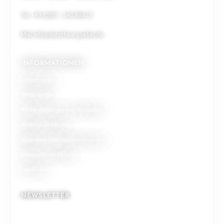
Tel. +49 (0)151 – 240 888 01
Mail
info@dorothea-goebel.de
INFORMATIONEN
Zahlungsarten
Versandarten
Rückerstattungen und Rückgaben
Widerrufsbelehrung
Allgemeine Geschäftsbedingungen
Datenschutzerklärung
Impressum
NEWSLETTER