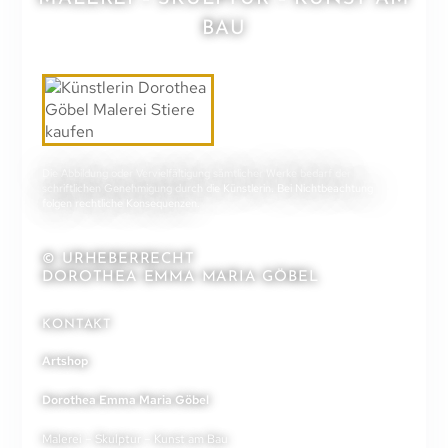
BAU
Die Abbildung oder Vervielfältigung sämtlicher Werke bedarf der
schriftlichen Genehmigung durch die Künstlerin. Bei Nichtbeachtung
folgen rechtliche Konsequenzen.
© URHEBERRECHT
DOROTHEA EMMA MARIA GÖBEL
KONTAKT
Artshop
Dorothea Emma Maria Göbel
Malerei – Skulptur – Kunst am Bau