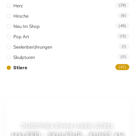
Herz
(29)
Hirsche
(6)
Neu Im Shop
(49)
Pop Art
(13)
Seelenberührungen
(1)
Skulpturen
(11)
Stiere
(47)
DOROTHEA EMMA MARIA GÖBEL
MALEREI – SKULPTUR – KUNST AM