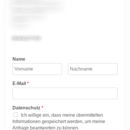
Allgemeine Geschäftsbedingungen
Datenschutzerklärung
Impressum
NEWSLETTER
Name
V
N
o
a
E-Mail
*
r
c
n
h
a
n
m
a
e
m
Datenschutz
*
e
Ich willige ein, dass meine übermittelten
Informationen gespeichert werden, um meine
Anfrage beantworten zu können.