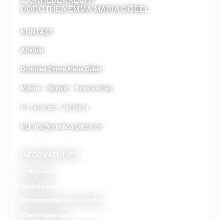
© URHEBERRECHT
DOROTHEA EMMA MARIA GÖBEL
KONTAKT
Artshop
Dorothea Emma Maria Göbel
Malerei – Skulptur – Kunst am Bau
Tel. +49 (0)151 – 240 888 01
Mail
info@dorothea-goebel.de
INFORMATIONEN
Zahlungsarten
Versandarten
Rückerstattungen und Rückgaben
Widerrufsbelehrung