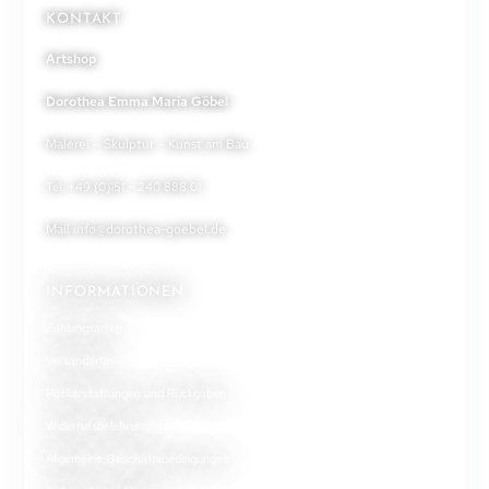
KONTAKT
Artshop
Dorothea Emma Maria Göbel
Malerei – Skulptur – Kunst am Bau
Tel. +49 (0)151 – 240 888 01
Mail
info@dorothea-goebel.de
INFORMATIONEN
Zahlungsarten
Versandarten
Rückerstattungen und Rückgaben
Widerrufsbelehrung
Allgemeine Geschäftsbedingungen