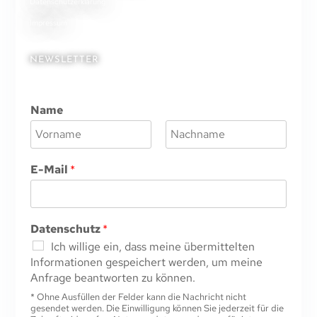
Datenschutzerklärung
Impressum
NEWSLETTER
Name
V
N
o
a
E-Mail
*
r
c
n
h
a
n
m
a
e
m
Datenschutz
*
e
Ich willige ein, dass meine übermittelten
Informationen gespeichert werden, um meine
Anfrage beantworten zu können.
* Ohne Ausfüllen der Felder kann die Nachricht nicht
gesendet werden. Die Einwilligung können Sie jederzeit für die