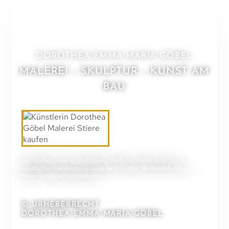
DOROTHEA EMMA MARIA GÖBEL
MALEREI – SKULPTUR – KUNST AM
BAU
Die Abbildung oder Vervielfältigung sämtlicher Werke bedarf der
schriftlichen Genehmigung durch die Künstlerin. Bei Nichtbeachtung
folgen rechtliche Konsequenzen.
© URHEBERRECHT
DOROTHEA EMMA MARIA GÖBEL