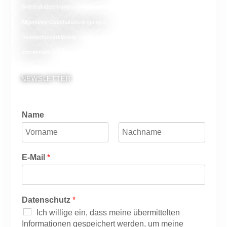
Widerrufsbelehrung
Allgemeine Geschäftsbedingungen
Datenschutzerklärung
Impressum
NEWSLETTER
Name
V
N
o
a
E-Mail
*
r
c
n
h
a
n
m
a
e
m
Datenschutz
*
e
Ich willige ein, dass meine übermittelten
Informationen gespeichert werden, um meine