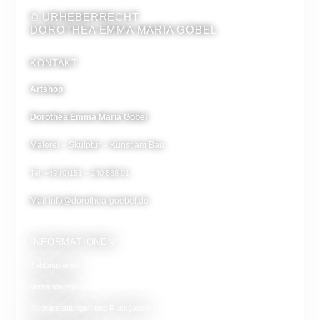
© URHEBERRECHT
DOROTHEA EMMA MARIA GÖBEL
KONTAKT
Artshop
Dorothea Emma Maria Göbel
Malerei – Skulptur – Kunst am Bau
Tel. +49 (0)151 – 240 888 01
Mail
info@dorothea-goebel.de
INFORMATIONEN
Zahlungsarten
Versandarten
Rückerstattungen und Rückgaben