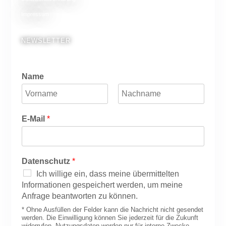
Impressum
NEWSLETTER
Name
V
N
o
a
E-Mail
*
r
c
n
h
a
n
m
a
e
m
Datenschutz
*
e
Ich willige ein, dass meine übermittelten
Informationen gespeichert werden, um meine
Anfrage beantworten zu können.
* Ohne Ausfüllen der Felder kann die Nachricht nicht gesendet
werden. Die Einwilligung können Sie jederzeit für die Zukunft
widerrufen. Nutzungsdaten werden nur für interne Zwecke