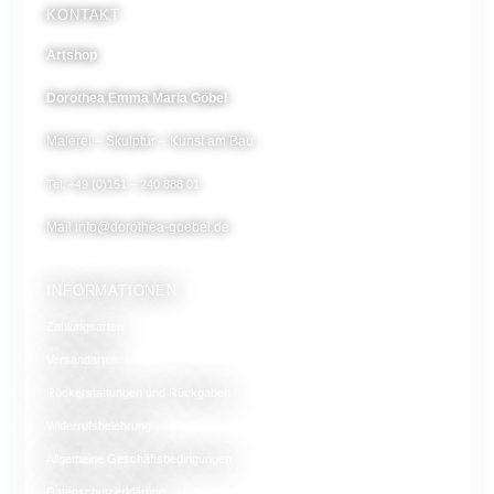
KONTAKT
Artshop
Dorothea Emma Maria Göbel
Malerei – Skulptur – Kunst am Bau
Tel. +49 (0)151 – 240 888 01
Mail
info@dorothea-goebel.de
INFORMATIONEN
Zahlungsarten
Versandarten
Rückerstattungen und Rückgaben
Widerrufsbelehrung
Allgemeine Geschäftsbedingungen
Datenschutzerklärung