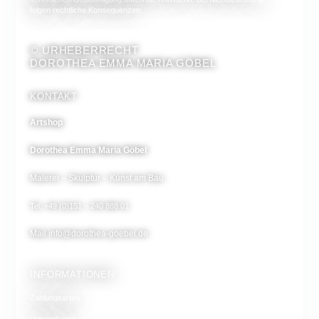
folgen rechtliche Konsequenzen.
© URHEBERRECHT
DOROTHEA EMMA MARIA GÖBEL
KONTAKT
Artshop
Dorothea Emma Maria Göbel
Malerei – Skulptur – Kunst am Bau
Tel. +49 (0)151 – 240 888 01
Mail
info@dorothea-goebel.de
INFORMATIONEN
Zahlungsarten