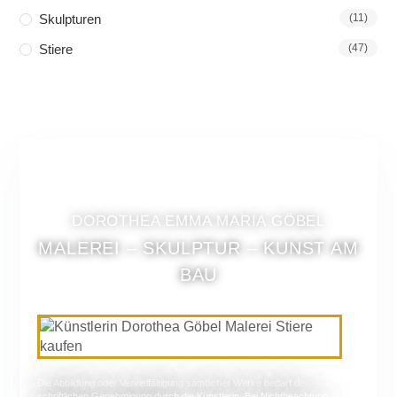
Skulpturen
(11)
Stiere
(47)
DOROTHEA EMMA MARIA GÖBEL
MALEREI – SKULPTUR – KUNST AM
BAU
Die Abbildung oder Vervielfältigung sämtlicher Werke bedarf der
schriftlichen Genehmigung durch die Künstlerin. Bei Nichtbeachtung