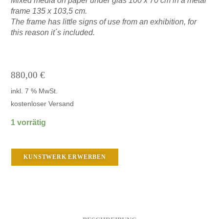
Mixed media on paper under glas 100 x 70 cm in a metal
frame 135 x 103,5 cm.
The frame has little signs of use from an exhibition, for
this reason it´s included.
880,00
€
inkl. 7 % MwSt.
kostenloser Versand
1 vorrätig
KUNSTWERK ERWERBEN