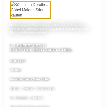
Die Abbildung oder Vervielfältigung sämtlicher Werke bedarf der
schriftlichen Genehmigung durch die Künstlerin. Bei Nichtbeachtung
folgen rechtliche Konsequenzen.
© URHEBERRECHT
DOROTHEA EMMA MARIA GÖBEL
KONTAKT
Artshop
Dorothea Emma Maria Göbel
Malerei – Skulptur – Kunst am Bau
Tel. +49 (0)151 – 240 888 01