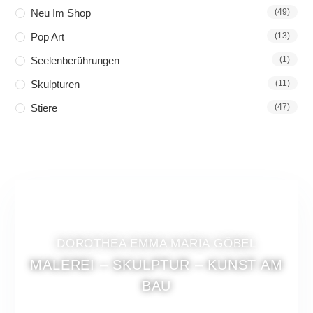
Neu Im Shop
(49)
Pop Art
(13)
Seelenberührungen
(1)
Skulpturen
(11)
Stiere
(47)
DOROTHEA EMMA MARIA GÖBEL
MALEREI – SKULPTUR – KUNST AM
BAU