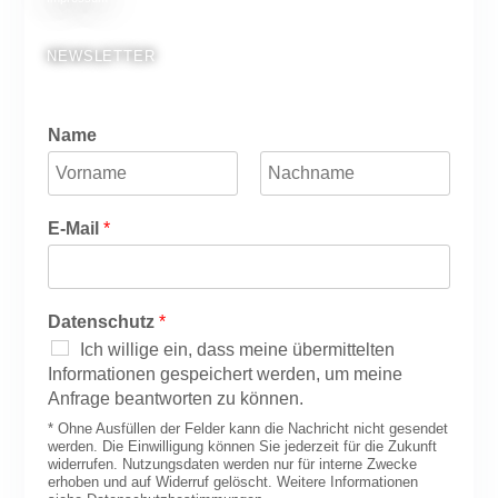
NEWSLETTER
Name
V
N
o
a
E-Mail
*
r
c
n
h
a
n
m
a
e
m
Datenschutz
*
e
Ich willige ein, dass meine übermittelten
Informationen gespeichert werden, um meine
Anfrage beantworten zu können.
* Ohne Ausfüllen der Felder kann die Nachricht nicht gesendet
werden. Die Einwilligung können Sie jederzeit für die Zukunft
widerrufen. Nutzungsdaten werden nur für interne Zwecke
erhoben und auf Widerruf gelöscht. Weitere Informationen