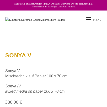
Wunschbild im hochwertigen FineArt Druck auf Leinwand Dibond oder Acrylglas,
Mischtechnik in beliebiger Größe auf Anfrage.
MENÜ
SONYA V
Sonya V
Mischtechnik auf Papier 100 x 70 cm.
Sonya IV
Mixed media on paper 100 x 70 cm.
380,00
€