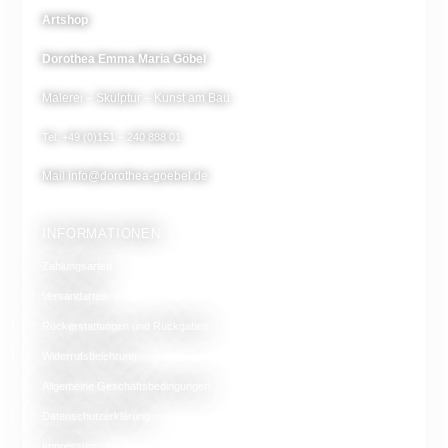
Artshop
Dorothea Emma Maria Göbel
Malerei – Skulptur – Kunst am Bau
Tel. +49 (0)151 – 240 888 01
Mail
info@dorothea-goebel.de
INFORMATIONEN
Zahlungsarten
Versandarten
Rückerstattungen und Rückgaben
Widerrufsbelehrung
Allgemeine Geschäftsbedingungen
Datenschutzerklärung
Impressum