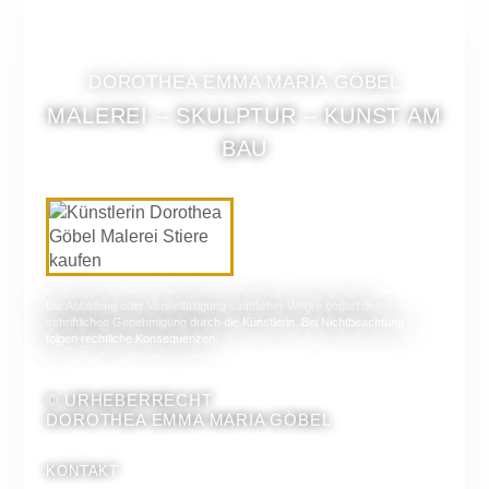
DOROTHEA EMMA MARIA GÖBEL
MALEREI – SKULPTUR – KUNST AM
BAU
Die Abbildung oder Vervielfältigung sämtlicher Werke bedarf der
schriftlichen Genehmigung durch die Künstlerin. Bei Nichtbeachtung
folgen rechtliche Konsequenzen.
© URHEBERRECHT
DOROTHEA EMMA MARIA GÖBEL
KONTAKT