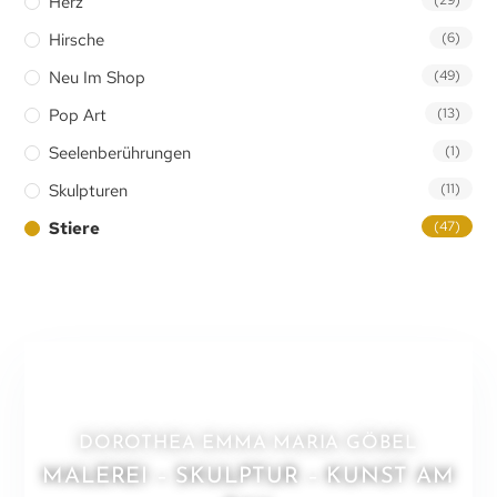
Herz
Hirsche
(6)
Neu Im Shop
(49)
Pop Art
(13)
Seelenberührungen
(1)
Skulpturen
(11)
Stiere
(47)
DOROTHEA EMMA MARIA GÖBEL
MALEREI – SKULPTUR – KUNST AM