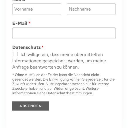
V
N
o
a
E-Mail
*
r
c
n
h
a
n
m
a
e
m
Datenschutz
*
e
Ich willige ein, dass meine übermittelten
Informationen gespeichert werden, um meine
Anfrage beantworten zu können.
* Ohne Ausfüllen der Felder kann die Nachricht nicht
gesendet werden. Die Einwilligung können Sie jederzeit für die
Zukunft widerrufen. Nutzungsdaten werden nur für interne
Zwecke erhoben und auf Widerruf gelöscht. Weitere
Informationen siehe Datenschutzbestimmungen.
ABSENDEN