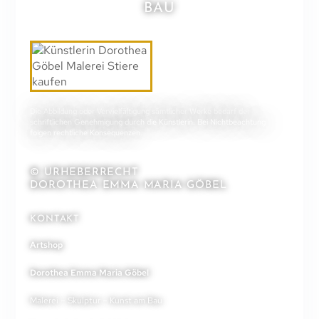
BAU
Die Abbildung oder Vervielfältigung sämtlicher Werke bedarf der
schriftlichen Genehmigung durch die Künstlerin. Bei Nichtbeachtung
folgen rechtliche Konsequenzen.
© URHEBERRECHT
DOROTHEA EMMA MARIA GÖBEL
KONTAKT
Artshop
Dorothea Emma Maria Göbel
Malerei – Skulptur – Kunst am Bau