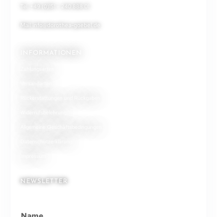
Tel. +49 (0)151 – 240 888 01
Mail
info@dorothea-goebel.de
INFORMATIONEN
Zahlungsarten
Versandarten
Rückerstattungen und Rückgaben
Widerrufsbelehrung
Allgemeine Geschäftsbedingungen
Datenschutzerklärung
Impressum
NEWSLETTER
Name