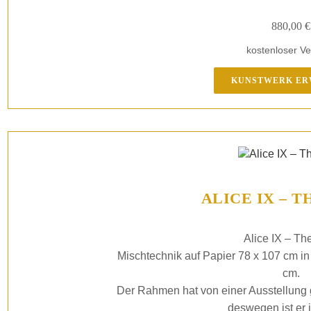
880,00
€
kostenloser V
KUNSTWERK E
ALICE IX – T
Alice IX – The
Mischtechnik auf Papier 78 x 107 cm i
cm.
Der Rahmen hat von einer Ausstellung
deswegen ist er i