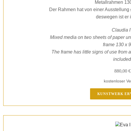
Metallrahmen 130
Der Rahmen hat von einer Ausstellung
deswegen ist er i
Claudia 
Mixed media on two sheets of paper un
frame 130 x 
The frame has little signs of use from an
included
880,00
€
kostenloser V
KUNSTWERK E