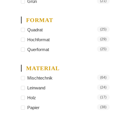
Grün
(21)
FORMAT
Quadrat
(25)
Hochformat
(29)
Querformat
(25)
MATERIAL
Mischtechnik
(64)
Leinwand
(24)
Holz
(17)
Papier
(38)