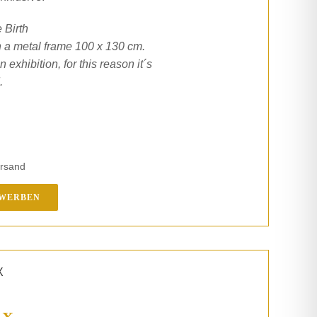
 Birth
 a metal frame 100 x 130 cm.
 exhibition, for this reason it´s
.
ersand
RWERBEN