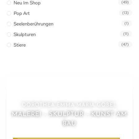
Neu Im Shop
(49)
Pop Art
(13)
Seelenberührungen
(1)
Skulpturen
(11)
Stiere
(47)
DOROTHEA EMMA MARIA GÖBEL
MALEREI – SKULPTUR – KUNST AM
BAU