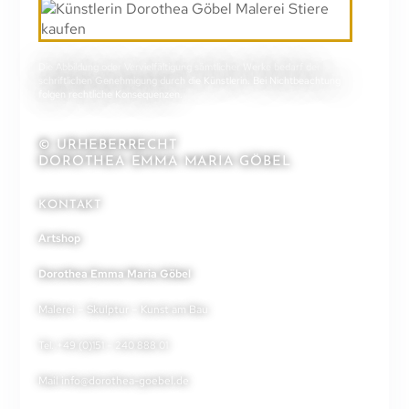
Die Abbildung oder Vervielfältigung sämtlicher Werke bedarf der
schriftlichen Genehmigung durch die Künstlerin. Bei Nichtbeachtung
folgen rechtliche Konsequenzen.
© URHEBERRECHT
DOROTHEA EMMA MARIA GÖBEL
KONTAKT
Artshop
Dorothea Emma Maria Göbel
Malerei – Skulptur – Kunst am Bau
Tel. +49 (0)151 – 240 888 01
Mail
info@dorothea-goebel.de