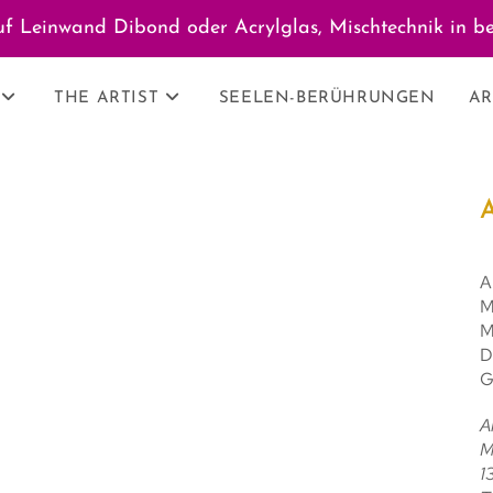
f Leinwand Dibond oder Acrylglas, Mischtechnik in be
THE ARTIST
SEELEN-BERÜHRUNGEN
AR
A
M
M
D
G
Al
M
1