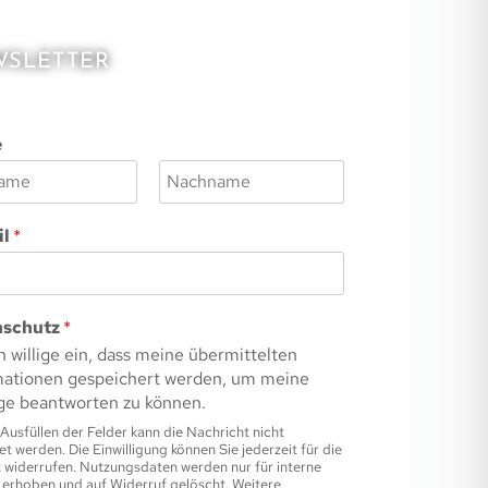
SLETTER
e
N
a
il
*
c
h
n
a
m
nschutz
*
e
h willige ein, dass meine übermittelten
mationen gespeichert werden, um meine
ge beantworten zu können.
Ausfüllen der Felder kann die Nachricht nicht
t werden. Die Einwilligung können Sie jederzeit für die
 widerrufen. Nutzungsdaten werden nur für interne
erhoben und auf Widerruf gelöscht. Weitere