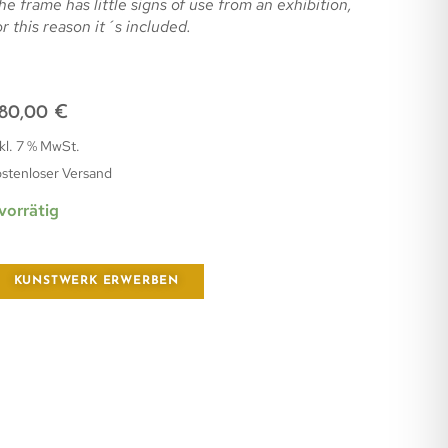
he frame has little signs of use from an exhibition,
or this reason it´s included.
80,00
€
kl. 7 % MwSt.
ostenloser Versand
 vorrätig
KUNSTWERK ERWERBEN