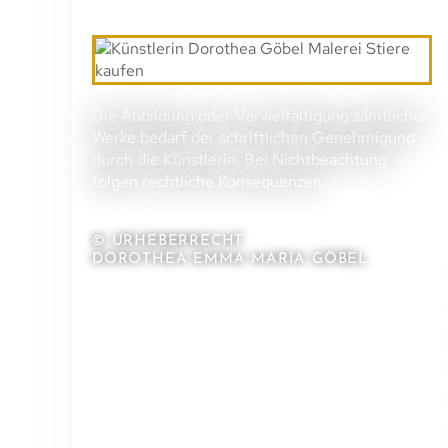
Die Abbildung oder Vervielfältigung sämtlicher
Werke bedarf der schriftlichen Genehmigung
durch die Künstlerin. Bei Nichtbeachtung
folgen rechtliche Konsequenzen.
© URHEBERRECHT
DOROTHEA EMMA MARIA GÖBEL