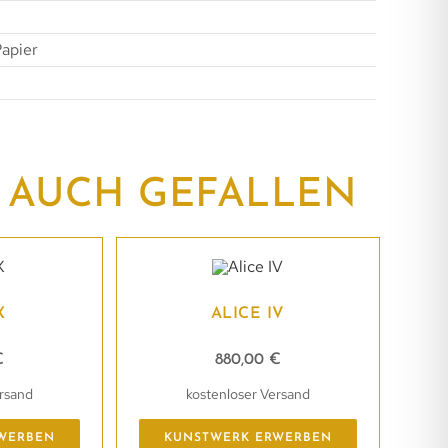
Papier
 AUCH GEFALLEN
X
ALICE IV
€
880,00
€
ersand
kostenloser Versand
WERBEN
KUNSTWERK ERWERBEN