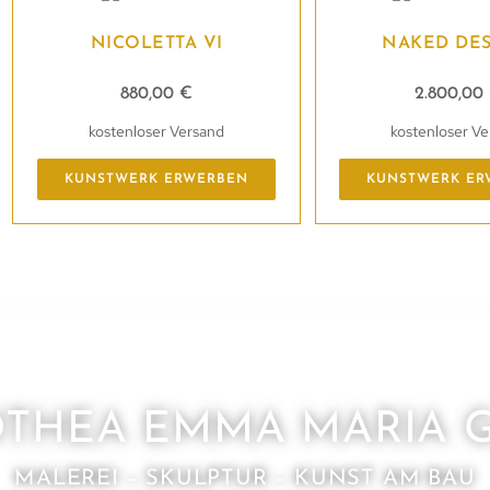
NICOLETTA VI
NAKED DES
880,00
€
2.800,00
kostenloser Versand
kostenloser V
KUNSTWERK ERWERBEN
KUNSTWERK ER
THEA EMMA MARIA 
MALEREI – SKULPTUR – KUNST AM BAU