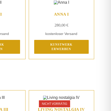
I
ANNA I
280,00
€
ersand
kostenloser Versand
RK
KUNSTWERK
EN
ERWERBEN
NICHT VORRÄTIG
 III
LIVING NOSTALGIA IV