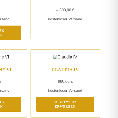
4.800,00
€
ersand
kostenloser Versand
Kunstwerk erwerben
RK
EN
NE VI
CLAUDIA IV
€
880,00
€
ersand
kostenloser Versand
RK
KUNSTWERK
EN
ERWERBEN