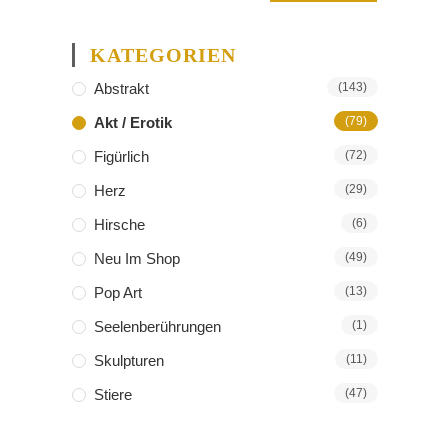
KATEGORIEN
Abstrakt
(143)
Akt / Erotik
(79)
Figürlich
(72)
Herz
(29)
Hirsche
(6)
Neu Im Shop
(49)
Pop Art
(13)
Seelenberührungen
(1)
Skulpturen
(11)
Stiere
(47)