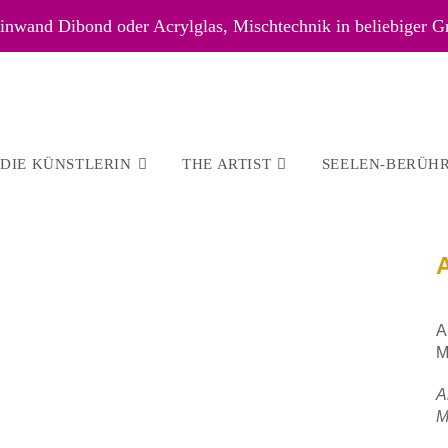
nwand Dibond oder Acrylglas, Mischtechnik in beliebiger G
DIE KÜNSTLERIN
THE ARTIST
SEELEN-BERÜH
A
M
A
M