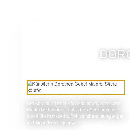
DORO
Die Abbildung oder Vervielfältigung sämtlicher
Werke bedarf der schriftlichen Genehmigung
durch die Künstlerin. Bei Nichtbeachtung folgen
rechtliche Konsequenzen.