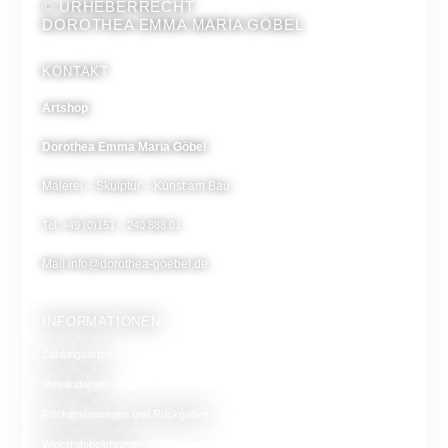
© URHEBERRECHT
DOROTHEA EMMA MARIA GÖBEL
KONTAKT
Artshop
Dorothea Emma Maria Göbel
Malerei – Skulptur – Kunst am Bau
Tel. +49 (0)151 – 240 888 01
Mail
info@dorothea-goebel.de
INFORMATIONEN
Zahlungsarten
Versandarten
Rückerstattungen und Rückgaben
Widerrufsbelehrung