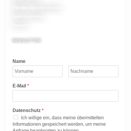
Allgemeine Geschäftsbedingungen
Datenschutzerklärung
Impressum
NEWSLETTER
Name
V
N
o
a
E-Mail
*
r
c
n
h
a
n
m
a
e
m
Datenschutz
*
e
Ich willige ein, dass meine übermittelten
Informationen gespeichert werden, um meine
Anfrage beantworten zu können.