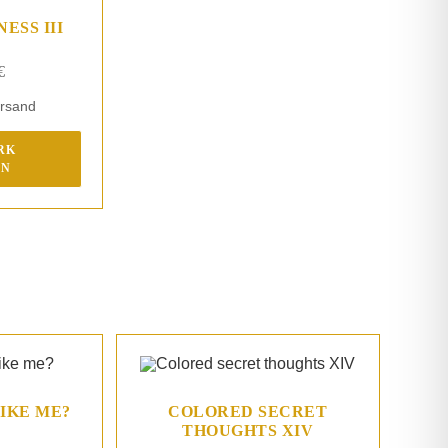
ESS III
€
ersand
RK
EN
IKE ME?
COLORED SECRET
THOUGHTS XIV