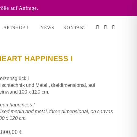
röße auf Anfrage.
ARTSHOP
NEWS
KONTAKT
HEART HAPPINESS I
erzensglück I
ischtechnik und Metall, dreidimensional, auf
einwand 100 x 120 cm.
eart happiness I
ixed media and metal, three dimensional,
on canvas
00 x 120 cm.
.800,00
€