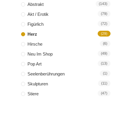
Abstrakt
(143)
Akt / Erotik
(79)
Figürlich
(72)
Herz
(29)
Hirsche
(6)
Neu Im Shop
(49)
Pop Art
(13)
Seelenberührungen
(1)
Skulpturen
(11)
Stiere
(47)