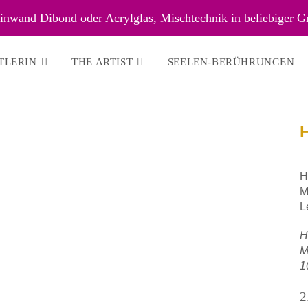
nwand Dibond oder Acrylglas, Mischtechnik in beliebiger G
TLERIN
THE ARTIST
SEELEN-BERÜHRUNGEN
H
M
L
H
M
1
2