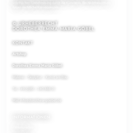
schriftlichen Genehmigung durch die Künstlerin. Bei Nichtbeachtung
folgen rechtliche Konsequenzen.
© URHEBERRECHT
DOROTHEA EMMA MARIA GÖBEL
KONTAKT
Artshop
Dorothea Emma Maria Göbel
Malerei – Skulptur – Kunst am Bau
Tel. +49 (0)151 – 240 888 01
Mail
info@dorothea-goebel.de
INFORMATIONEN
Zahlungsarten