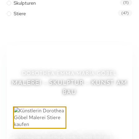
Skulpturen
(11)
Stiere
(47)
DOROTHEA EMMA MARIA GÖBEL
MALEREI – SKULPTUR – KUNST AM
BAU
Die Abbildung oder Vervielfältigung sämtlicher Werke bedarf der