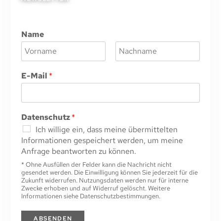
Name
V
N
o
a
E-Mail
*
r
c
n
h
a
n
m
a
e
m
Datenschutz
*
e
Ich willige ein, dass meine übermittelten
Informationen gespeichert werden, um meine
Anfrage beantworten zu können.
* Ohne Ausfüllen der Felder kann die Nachricht nicht
gesendet werden. Die Einwilligung können Sie jederzeit für die
Zukunft widerrufen. Nutzungsdaten werden nur für interne
Zwecke erhoben und auf Widerruf gelöscht. Weitere
Informationen siehe Datenschutzbestimmungen.
ABSENDEN