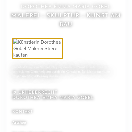
DOROTHEA EMMA MARIA GÖBEL
MALEREI – SKULPTUR – KUNST AM
BAU
Die Abbildung oder Vervielfältigung sämtlicher Werke bedarf der
schriftlichen Genehmigung durch die Künstlerin. Bei Nichtbeachtung
folgen rechtliche Konsequenzen.
© URHEBERRECHT
DOROTHEA EMMA MARIA GÖBEL
KONTAKT
Artshop