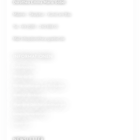
Dorothea Emma Maria Göbel
Malerei – Skulptur – Kunst am Bau
Tel. +49 (0)151 – 240 888 01
Mail
info@dorothea-goebel.de
INFORMATIONEN
Zahlungsarten
Versandarten
Rückerstattungen und Rückgaben
Widerrufsbelehrung
Allgemeine Geschäftsbedingungen
Datenschutzerklärung
Impressum
NEWSLETTER