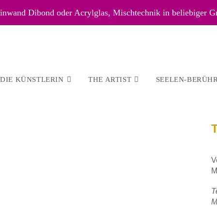
nwand Dibond oder Acrylglas, Mischtechnik in beliebiger G
DIE KÜNSTLERIN
THE ARTIST
SEELEN-BERÜH
V
M
T
M