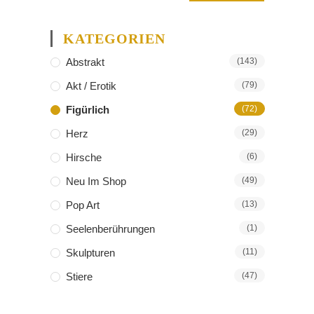
KATEGORIEN
Abstrakt
(143)
Akt / Erotik
(79)
Figürlich
(72)
Herz
(29)
Hirsche
(6)
Neu Im Shop
(49)
Pop Art
(13)
Seelenberührungen
(1)
Skulpturen
(11)
Stiere
(47)