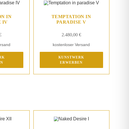
N IN
TEMPTATION IN
 IV
PARADISE V
€
2.480,00
€
ersand
kostenloser Versand
RK
KUNSTWERK
EN
ERWERBEN