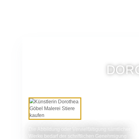
DORO
Die Abbildung oder Vervielfältigung sämtlicher
Werke bedarf der schriftlichen Genehmigung