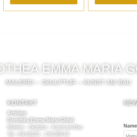
THEA EMMA MARIA 
MALEREI – SKULPTUR – KUNST AM BAU
KONTAKT
NEW
Artshop
Dorothea Emma Maria Göbel
Name
Malerei – Skulptur – Kunst am Bau
Tel. +49 (0)151 – 240 888 01