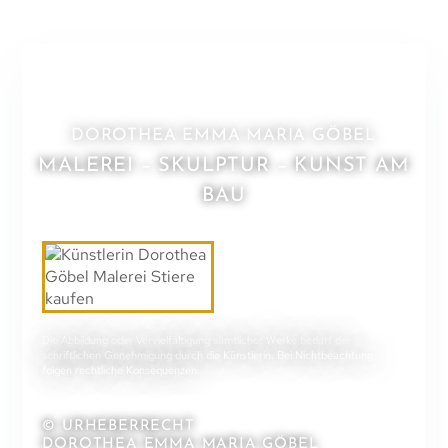
DOROTHEA EMMA MARIA GÖBEL
MALEREI – SKULPTUR – KUNST AM
BAU
Die Abbildung oder Vervielfältigung sämtlicher Werke bedarf der
schriftlichen Genehmigung durch die Künstlerin. Bei Nichtbeachtung
folgen rechtliche Konsequenzen.
© URHEBERRECHT
DOROTHEA EMMA MARIA GÖBEL