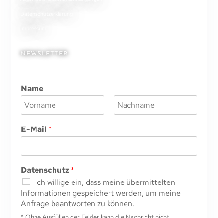
Datenschutzerklärung
Impressum
NEWSLETTER
Name
V
N
o
a
E-Mail
*
r
c
n
h
a
n
m
a
e
m
Datenschutz
*
e
Ich willige ein, dass meine übermittelten
Informationen gespeichert werden, um meine
Anfrage beantworten zu können.
* Ohne Ausfüllen der Felder kann die Nachricht nicht