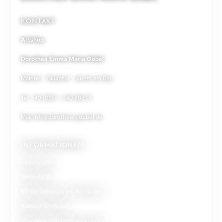
KONTAKT
Artshop
Dorothea Emma Maria Göbel
Malerei – Skulptur – Kunst am Bau
Tel. +49 (0)151 – 240 888 01
Mail
info@dorothea-goebel.de
INFORMATIONEN
Zahlungsarten
Versandarten
Rückerstattungen und Rückgaben
Widerrufsbelehrung
Allgemeine Geschäftsbedingungen